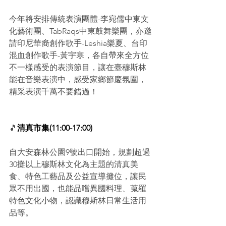
今年將安排傳統表演團體-李宛儒中東文
化藝術團、TabRaqs中東鼓舞樂團，亦邀
請印尼華裔創作歌手-Leshia樂夏、台印
混血創作歌手-黃宇寒，各自帶來全方位
不一樣感受的表演節目，讓在臺穆斯林
能在音樂表演中，感受家鄉節慶氛圍，
精采表演千萬不要錯過！
🎵
清真市集(11:00-17:00)
自大安森林公園9號出口開始，規劃超過
30攤以上穆斯林文化為主題的清真美
食、特色工藝品及公益宣導攤位，讓民
眾不用出國，也能品嚐異國料理、蒐羅
特色文化小物，認識穆斯林日常生活用
品等。