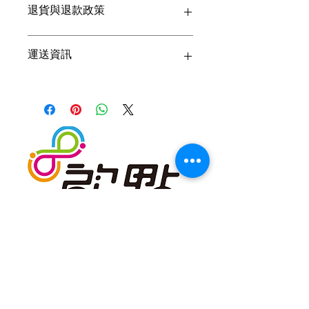
退貨與退款政策
多資訊，例如尺寸、材料、保固和清洗
說明。另外，您也可在此處形容產品的
獨特之處，以及可給客戶帶來的好處。
這是退貨與退款政策，適合向客戶解釋
運送資訊
買家總是希望能在購買之前清楚了解產
如何處理不滿意的產品。撰寫政策時，
品。所以請盡量提供資訊，讓顧客有信
請盡量開門見山，以便建立互信，讓顧
心和决心購買產品。
客有信心購買您的產品。
這是個運送政策，適合加入與運送方
法、包裝和費用相關的資訊。撰寫政策
時，請盡量開門見山，以便建立互信，
讓顧客有信心購買您的產品。
​可以講究，何必將就
企劃執行｜整合行銷｜媒體公關
​​地址: 新北市新莊區中原路560號13F