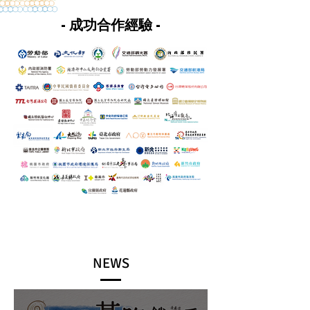
- 成功合作經驗 -
NEWS