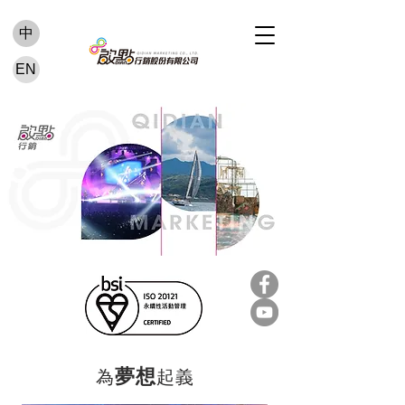
中
EN
夢想
為
起義