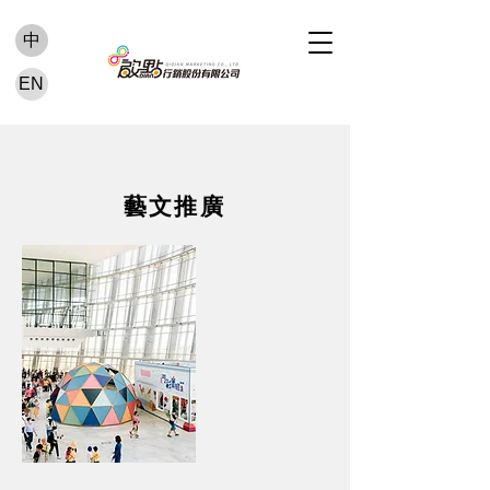
中
EN
活動案例 ​
藝文推廣