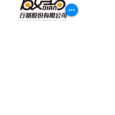
​可以講究，何必將就
企劃執行｜整合行銷｜媒體公關
​​地址: 新北市新莊區中原路560號13F
電話：02-8521-1503​
信箱：
qidian54835437@qidian-tw.com.tw
© copyright ©啟點行銷股份有限公司 QIDIAN MARKETING
LTD.