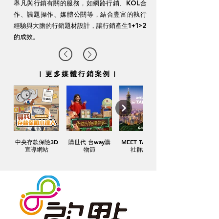
舉凡與行銷有關的服務，如網路行銷、KOL合
作、議題操作、媒體公關等，結合豐富的執行
經驗與大膽的行銷題材設計，讓行銷產生1+1>2
的成效。
|
更多媒體行銷案例
|​
中央存款保險3D
購世代 台way購
MEET TAIWAN
宣導網站
物節
社群經營