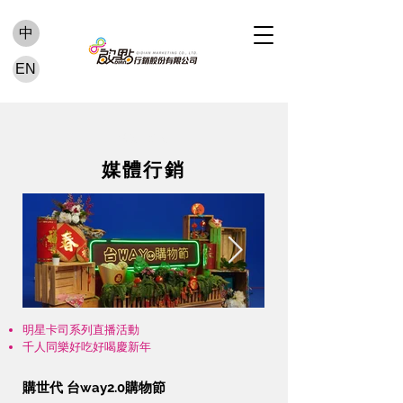
中
EN
活動案例
媒體行銷
明星卡司系列直播活動
千人同樂好吃好喝慶新年
購世代 台way2.0購物節
Click here