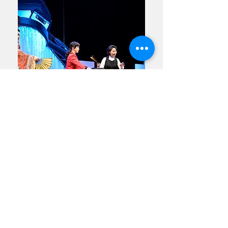
2023/12/04
獎金落誰家？歌仔上青—2023全國歌仔戲
比賽總冠軍出爐