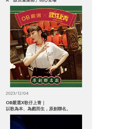
2023/12/04
OB嚴選X歌仔上青｜
以歌為本、為戲而生，原創聯名。