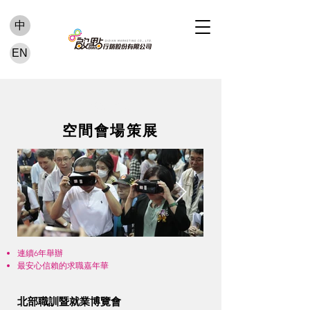
中
EN
活動案例
空間會場策展
連續6年舉辦
最安心信賴的求職嘉年華
北部職訓暨就業博覽會
Click here