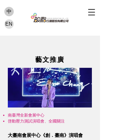
中
EN
活動案例
藝文推廣
南臺灣全新會展中心
啓動壓力測試演唱會、全國關注
大臺南會展中心《創．臺南》演唱會
Click here