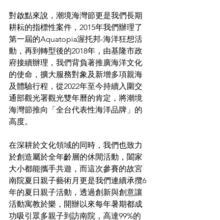
對啟點來說，潮境海灣節更是我們長期
耕耘的指標性案件，2015年我們辦理了
第一屆的Aquatopia渥托邦-海洋狂想活
動，再到轉型後的2018年，由基隆市政
府接續辦理，我們背負著推廣海洋文化
的使命，擴大服務對象及新增多項親海
及體驗行程，從2022年至今持續入圍交
通部觀光署觀光雙年曆的肯定，將潮境
海灣節推向「全台代表性海洋品牌」的
高度。
在深耕於文化領域的同時，我們也致力
於創造屬於全年齡層的休閒活動，闔家
大小都能攜手共遊，而這次參賽的故宮
南院夏日親子藝術月更是我們連續承攬6
年的夏日親子活動，透過創新與創意讓
活動寓教於樂，開辦以來每年暑期都成
功吸引眾多親子到訪南院，高達99%的