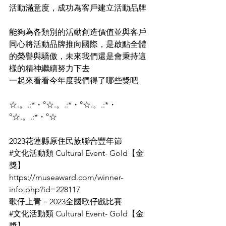
活動滿意度，成功為客戶建立活動品牌
能夠為各類別的活動創造價值並與客戶
同心將活動品牌推向國際，是啟點全體
的榮譽與驕傲，未來我們還是會秉持這
樣的精神繼續努力下去
一起來看看今年度我們得了哪些獎吧
☆.。.:*・°☆.。.:*・°☆.。.:*・
°☆.。.:*・°☆
2023花蓮縣原住民族聯合豐年節
#文化活動類
 Cultural Event- Gold【金
獎】
https://museaward.com/winner-
info.php?id=228117
歌仔上青－2023全國歌仔戲比賽
#文化活動類
 Cultural Event- Gold【金
獎】