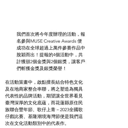
我們首次將今年度辦理的活動，報
名參與MUSE Creative Awards 便
成功在全球超過上萬件參賽作品中
脫穎而出！提報的4個活動中，共
計獲頒2個金獎與2個銀獎，讓客戶
們斬獲金獎及銀獎榮譽！
在活動策畫中，啟點擅長結合特色文化
及在地商家整合串聯，將之塑造為獨具
代表性的品牌活動，期望讓全世界看見
臺灣深厚的文化底蘊，而花蓮縣原住民
族聯合豐年節、歌仔上青－2023全國歌
仔戲比賽、基隆潮境海灣節便是我們這
次在文化活動類別中的代表作。