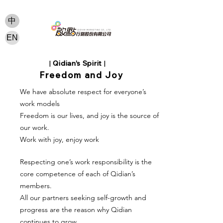
中
EN
|
Qidian’s Spirit
|​
Freedom and Joy
We have absolute respect for everyone’s
work models
Freedom is our lives, and joy is the source of
our work.
Work with joy, enjoy work
Respecting one’s work responsibility is the
core competence of each of Qidian’s
members.
All our partners seeking self-growth and
progress are the reason why Qidian
continues to grow.